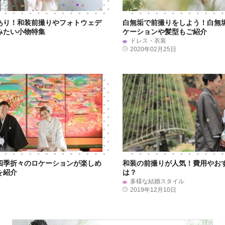
あり！和装前撮りやフォトウェデ
白無垢で前撮りをしよう！白無
みたい小物特集
ケーションや髪型もご紹介
ドレス・衣装
日
2020年02月25日
四季折々のロケーションが楽しめ
和装の前撮りが人気！費用やお
を紹介
は？
多様な結婚スタイル
日
2019年12月10日