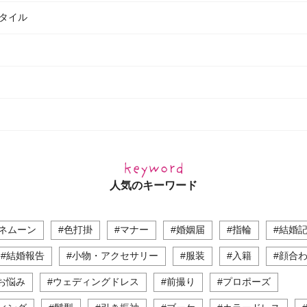
タイル
人気のキーワード
ネムーン
#色打掛
#マナー
#婚姻届
#指輪
#結婚
#結婚報告
#小物・アクセサリー
#服装
#入籍
#顔合
お悩み
#ウェディングドレス
#前撮り
#プロポーズ