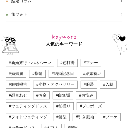
結婚コラム
旅フォト
人気のキーワード
#新婚旅行・ハネムーン
#色打掛
#マナー
#婚姻届
#指輪
#結婚記念日
#結婚祝い
#結婚報告
#小物・アクセサリー
#服装
#入籍
#顔合わせ
#お金
#白無垢
#お悩み
#ウェディングドレス
#前撮り
#プロポーズ
#フォトウェディング
#髪型
#引き振袖
#ブーケ
#カラードレス
#ギフト
#演出