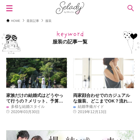
HOME
最新記事
服装
服装の記事一覧
家族だけの結婚式はどうやっ
両家顔合わせでのカジュアル
て行うの？メリット、予算ま
な服装、どこまでOK？流れや
で徹底解説
事前準備について教えます
多様な結婚スタイル
結婚準備ガイド
2020年03月30日
2019年12月13日