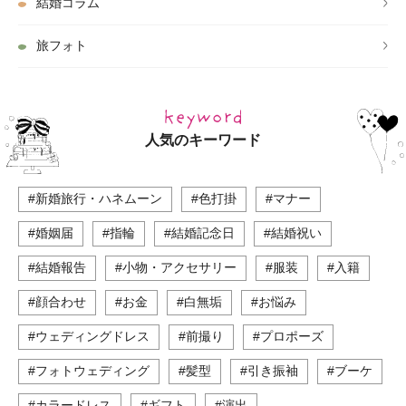
結婚コラム
旅フォト
人気のキーワード
#新婚旅行・ハネムーン
#色打掛
#マナー
#婚姻届
#指輪
#結婚記念日
#結婚祝い
#結婚報告
#小物・アクセサリー
#服装
#入籍
#顔合わせ
#お金
#白無垢
#お悩み
#ウェディングドレス
#前撮り
#プロポーズ
#フォトウェディング
#髪型
#引き振袖
#ブーケ
#カラードレス
#ギフト
#演出