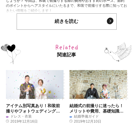
しょうか？ 今回は、和装で前撮りする際の費用やおすすめのポーズ、節約
のポイントからヘアスタイルにいたるまで、和装で前撮りする際に知ってお
きたい情報をご紹介します！
続きを読む
関連記事
アイテム別写真あり！和装前
結婚式の前撮りに迷ったら！
撮りやフォトウェディングに
メリットや費用、基礎知識お
使ってみたい小物特集
伝えします
ドレス・衣装
結婚準備ガイド
2019年12月16日
2019年12月10日