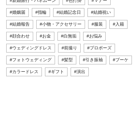
#新婚旅行・ハネムーン
#色打掛
#マナー
#婚姻届
#指輪
#結婚記念日
#結婚祝い
#結婚報告
#小物・アクセサリー
#服装
#入籍
#顔合わせ
#お金
#白無垢
#お悩み
#ウェディングドレス
#前撮り
#プロポーズ
#フォトウェディング
#髪型
#引き振袖
#ブーケ
#カラードレス
#ギフト
#演出