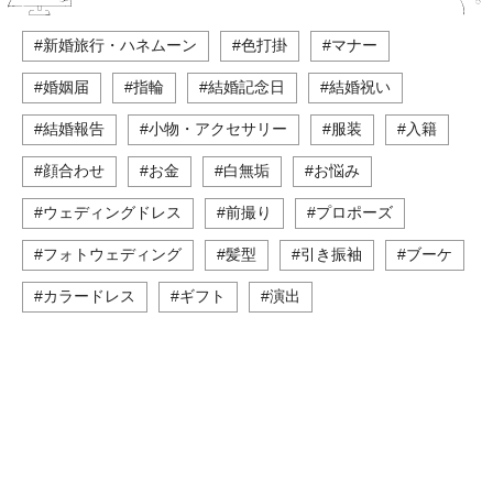
#新婚旅行・ハネムーン
#色打掛
#マナー
#婚姻届
#指輪
#結婚記念日
#結婚祝い
#結婚報告
#小物・アクセサリー
#服装
#入籍
#顔合わせ
#お金
#白無垢
#お悩み
#ウェディングドレス
#前撮り
#プロポーズ
#フォトウェディング
#髪型
#引き振袖
#ブーケ
#カラードレス
#ギフト
#演出