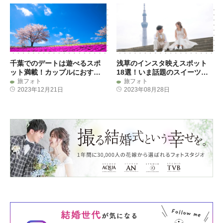
千葉でのデートは遊べるスポ
浅草のインスタ映えスポット
ット満載！カップルにおすす
18選！いま話題のスイーツや
めドライブデートコースも紹
おすすめデートコースも
旅フォト
旅フォト
介
2023年12月21日
2023年08月28日