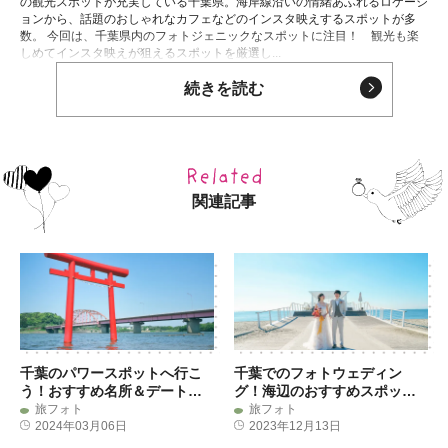
の観光スポットが充実している千葉県。海岸線沿いの情緒あふれるロケーシ
ョンから、話題のおしゃれなカフェなどのインスタ映えするスポットが多
数。 今回は、千葉県内のフォトジェニックなスポットに注目！ 観光も楽
しめてインスタ映えが狙えるスポットを厳選し...
続きを読む
関連記事
千葉のパワースポットへ行こ
千葉でのフォトウェディン
う！おすすめ名所＆デートコ
グ！海辺のおすすめスポット
ース紹介
から撮影プランをご紹介
旅フォト
旅フォト
2024年03月06日
2023年12月13日