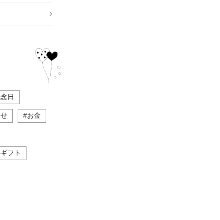
記念日
わせ
#お金
#ギフト