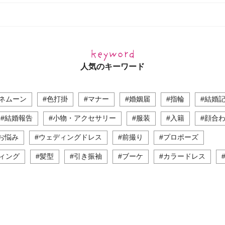
人気のキーワード
ネムーン
#色打掛
#マナー
#婚姻届
#指輪
#結婚
#結婚報告
#小物・アクセサリー
#服装
#入籍
#顔合
お悩み
#ウェディングドレス
#前撮り
#プロポーズ
ィング
#髪型
#引き振袖
#ブーケ
#カラードレス