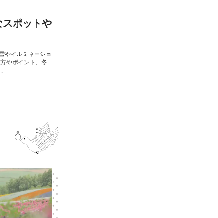
なスポットや
雪やイルミネーショ
し方やポイント、冬
.