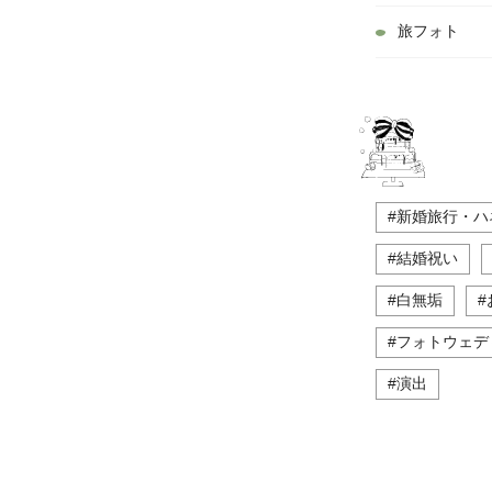
旅フォト
#新婚旅行・ハ
#結婚祝い
#白無垢
#
#フォトウェデ
#演出