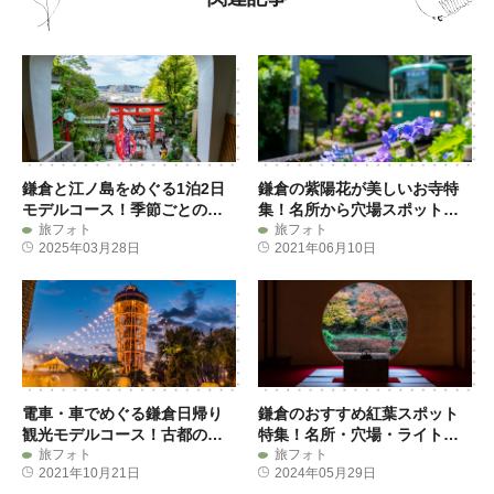
鎌倉と江ノ島をめぐる1泊2日
鎌倉の紫陽花が美しいお寺特
モデルコース！季節ごとのお
集！名所から穴場スポットま
すすめスポットも紹介
旅フォト
でご紹介
旅フォト
2025年03月28日
2021年06月10日
電車・車でめぐる鎌倉日帰り
鎌倉のおすすめ紅葉スポット
観光モデルコース！古都の風
特集！名所・穴場・ライトア
情と絶景を堪能
旅フォト
ップ情報
旅フォト
2021年10月21日
2024年05月29日