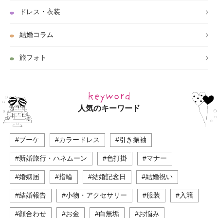
ドレス・衣装
結婚コラム
旅フォト
人気のキーワード
#ブーケ
#カラードレス
#引き振袖
#新婚旅行・ハネムーン
#色打掛
#マナー
#婚姻届
#指輪
#結婚記念日
#結婚祝い
#結婚報告
#小物・アクセサリー
#服装
#入籍
#顔合わせ
#お金
#白無垢
#お悩み