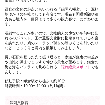
幡宮』へ向かいましょう。

鎌倉の文化の起点ともいわれる『鶴岡八幡宮』は、源頼
朝ゆかりの神社としても有名です。現在も開運祈願や迫
力ある境内を一目見ようと多くの観光客で、にぎわいま
す。

混雑することが多いので、比較的人の少ない午前中に訪
れるのがベスト。国の重要文化財に指定されている本宮
を訪れたり、鳩のストラップ付きの鳩みくじを引いたり
など、じっくりと境内を散策してみましょう。

長い石段を登った先で振り返ると、参道が鎌倉の街並み
や由比ヶ浜までまっすぐ伸びる景色が望めます。鎌倉の
街と海をパノラマで眺められる、
隠れ絶景スポット
でも
あります。

移動手段：鎌倉駅から徒歩で約10分

所要時間：10:00〜11:00（約1時間）
鶴岡八幡宮
