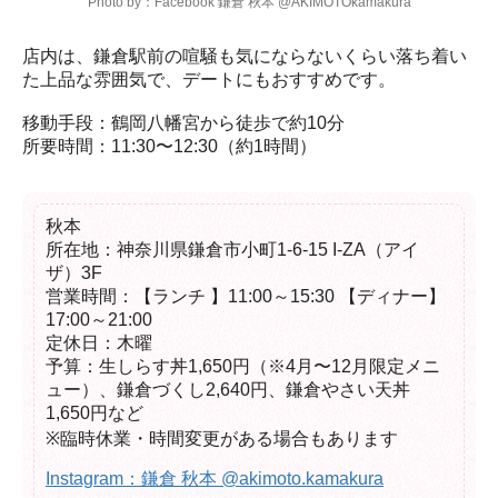
Photo by：Facebook 鎌倉 秋本 @AKIMOTOkamakura
店内は、鎌倉駅前の喧騒も気にならないくらい落ち着い
た上品な雰囲気で、デートにもおすすめです。

移動手段：鶴岡八幡宮から徒歩で約10分

所要時間：11:30〜12:30（約1時間）
秋本

所在地：神奈川県鎌倉市小町1-6-15 I-ZA（アイ
ザ）3F

営業時間：【ランチ 】11:00～15:30 【ディナー】
17:00～21:00

定休日：木曜

予算：生しらす丼1,650円（※4月〜12月限定メニ
ュー）、鎌倉づくし2,640円、鎌倉やさい天丼
1,650円など

※臨時休業・時間変更がある場合もあります
Instagram：鎌倉 秋本 @akimoto.kamakura