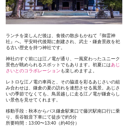
ランチを楽しんだ後は、食後の散歩もかねて『御霊神
社』へ。平安時代後期に創建され、武士・鎌倉景政を祀
る古い歴史を持つ神社です。

神社のすぐ前には江ノ電が通り、一風変わったユニーク
景色が眺められるスポットでもあります。初夏には
あじ
さいとのコラボレーション
も楽しめますよ。

レトロな江ノ電の車両と、その脇道を彩るあじさいの組
み合わせは、鎌倉の夏の訪れを連想させる風景。あじさ
いの季節でなくても、鳥居越しに走る江ノ電が鎌倉らし
い景色を見せてくれます。

移動手段：秋本からバス鎌倉駅東口で藤沢駅南口行に乗
り、長谷観音下車にて徒歩で約5分

所要時間：13:00〜13:40（約40分）