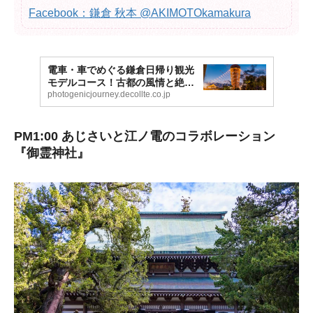
Facebook：鎌倉 秋本 @AKIMOTOkamakura
電車・車でめぐる鎌倉日帰り観光
モデルコース！古都の風情と絶景
を堪能
photogenicjourney.decollte.co.jp
PM1:00 あじさいと江ノ電のコラボレーション
『御霊神社』